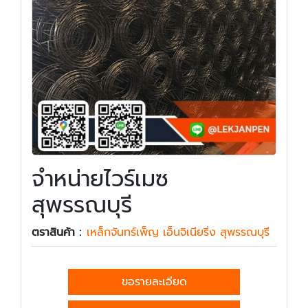
จำหน่ายไวร์เมซ
สุพรรณบุรี
ตราสินค้า :
เหล็กจันทร์เพ็ญ เอ็นจิเนียริ่ง สุพรรณบุรี
ขอรายละเอียด