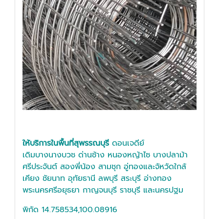
ให้บริการในพื้นที่สุพรรณบุรี
ดอนเจดีย์
เดิมบางนางบวช ด่านช้าง หนองหญ้าไซ บางปลาม้า
ศรีประจันต์ สองพี่น้อง สามชุก อู่ทองและจัหวัดใกล้
เคียง ชัยนาท อุทัยธานี ลพบุรี สระบุรี อ่างทอง
พระนครศรีอยุธยา กาญจนบุรี ราชบุรี และนครปฐม
พิกัด 14.758534,100.08916