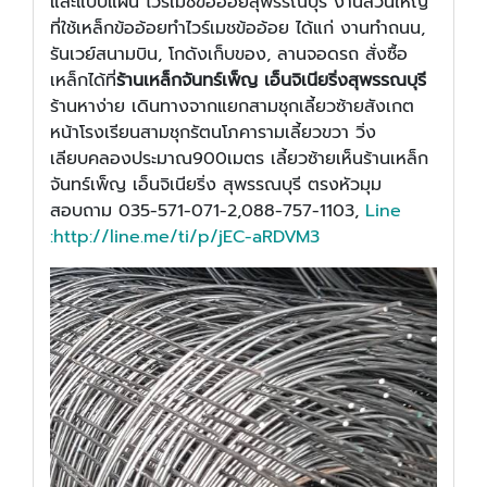
และแบบแผ่น ไวร์เมชข้ออ้อยสุพรรณบุรี งานส่วนใหญ่
ที่ใช้เหล็กข้ออ้อยทำไวร์เมชข้ออ้อย ได้แก่ งานทำถนน,
รันเวย์สนามบิน, โกดังเก็บของ, ลานจอดรถ สั่งซื้อ
เหล็กได้ที่
ร้านเหล็กจันทร์เพ็ญ เอ็นจิเนียริ่ง
สุพรรณบุรี
ร้านหาง่าย เดินทางจากแยกสามชุกเลี้ยวซ้ายสังเกต
หน้าโรงเรียนสามชุกรัตนโภคารามเลี้ยวขวา วิ่ง
เลียบคลองประมาณ900เมตร เลี้ยวซ้ายเห็นร้านเหล็ก
จันทร์เพ็ญ เอ็นจิเนียริ่ง สุพรรณบุรี ตรงหัวมุม
สอบถาม 035-571-071-2,088-757-1103,
Line
:
http://line.me/ti/p/jEC-aRDVM3