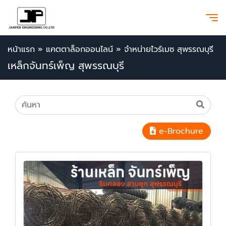
หน้าแรก
»
แคตตาล็อกออนไลน์
»
จำหน่ายไวร์เมซ สุพรรณบุรี
เหล็กจันทร์เพ็ญ สุพรรณบุรี
e-Brochure